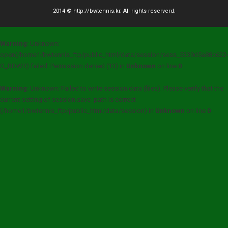
2014 © http://bwtennis.kr. All rights reserverd.
Warning
: Unknown:
open(/home1/bwtennis_ftp/public_html/data/session/sess_5339d5a88c62
O_RDWR) failed: Permission denied (13) in
Unknown
on line
0
Warning
: Unknown: Failed to write session data (files). Please verify that the
current setting of session.save_path is correct
(/home1/bwtennis_ftp/public_html/data/session) in
Unknown
on line
0