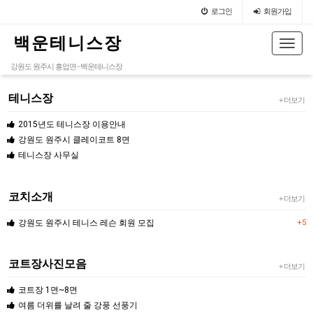
로그인
회원가입
백 운 테 니 스 장
Toggl
navig
강원도 원주시 흥업면 - 백운테니스장
테니스장
+ 더보기
2015년도 테니스장 이용안내
강원도 원주시 클레이코트 8면
테니스장 사무실
코치소개
+ 더보기
강원도 원주시 테니스 레슨 회원 모집
+5
코트장사진모음
+ 더보기
코트장 1면~8면
여름 더위를 날려 줄 강풍 선풍기